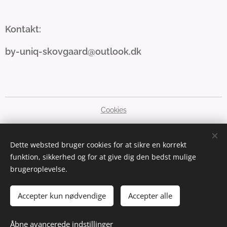
Kontakt:
by-uniq-skovgaard@outlook.dk
Cookies
Sprog
Dette websted bruger cookies for at sikre en korrekt
Dansk
English
funktion, sikkerhed og for at give dig den bedst mulige
brugeroplevelse.
Valuta
DKK kr
GBP £
SEK kr
NOK kr
EUR €
PLN zł
USD $
Accepter kun nødvendige
Accepter alle
Tilføj til kurven
Åbne avancerede indstillinger