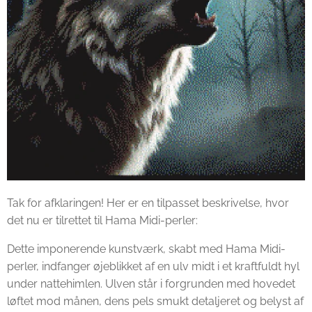
Tak for afklaringen! Her er en tilpasset beskrivelse, hvor
det nu er tilrettet til Hama Midi-perler:
Dette imponerende kunstværk, skabt med Hama Midi-
perler, indfanger øjeblikket af en ulv midt i et kraftfuldt hyl
under nattehimlen. Ulven står i forgrunden med hovedet
løftet mod månen, dens pels smukt detaljeret og belyst af