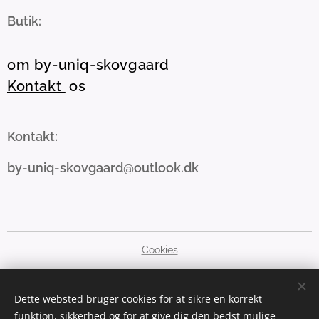
Butik:
om by-uniq-skovgaard
Kontakt
os
Kontakt:
by-uniq-skovgaard@outlook.dk
Cookies
Sprog
Dette websted bruger cookies for at sikre en korrekt
Dansk
English
funktion, sikkerhed og for at give dig den bedst mulige