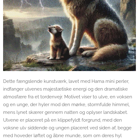
Dette fængslende kunstværk, lavet med Hama mini perler,
indfanger ulvenes majestætiske energi og den dramatiske
atmosfære fra et tordenvejr. Motivet viser to ulve, en voksen
og en unge, der hyler mod den mørke, stormfulde himmel,
mens lynet skærer gennem natten og oplyser landskabet.
Ulvene er placeret på en klippefyldt forgrund, med den
voksne ulv siddende og ungen placeret ved siden af, begge
med hoveder løftet og åbne munde, som om deres hyl