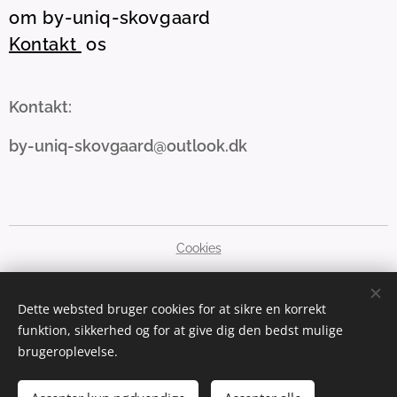
om by-uniq-skovgaard
Kontakt
os
Kontakt:
by-uniq-skovgaard@outlook.dk
Cookies
Sprog
Dette websted bruger cookies for at sikre en korrekt
Dansk
English
funktion, sikkerhed og for at give dig den bedst mulige
brugeroplevelse.
Valuta
DKK kr
GBP £
SEK kr
NOK kr
EUR €
PLN zł
USD $