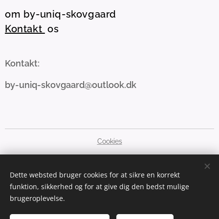
om by-uniq-skovgaard
Kontakt
os
Kontakt:
by-uniq-skovgaard@outlook.dk
Cookies
Sprog
Dette websted bruger cookies for at sikre en korrekt
Dansk
English
funktion, sikkerhed og for at give dig den bedst mulige
brugeroplevelse.
Valuta
DKK kr
GBP £
SEK kr
NOK kr
EUR €
PLN zł
USD $