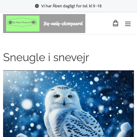
Vi har Åben dagligt for tel. kl 9 -18
By-uniq-skovgaard
Sneugle i snevejr