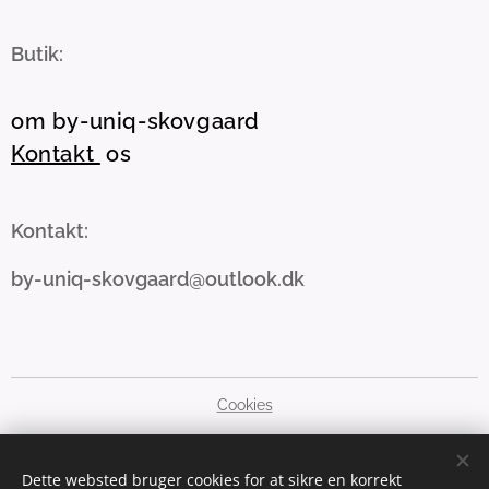
Butik:
om by-uniq-skovgaard
Kontakt
os
Kontakt:
by-uniq-skovgaard@outlook.dk
Cookies
Sprog
Dette websted bruger cookies for at sikre en korrekt
Dansk
English