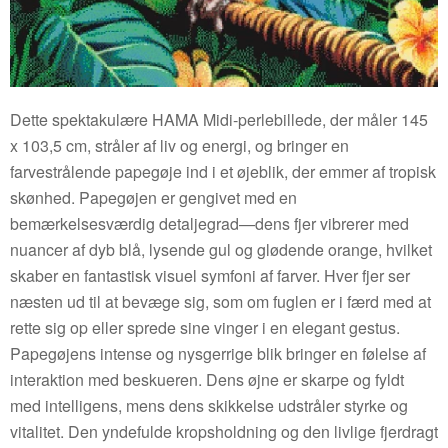
Dette spektakulære HAMA Midi-perlebillede, der måler 145
x 103,5 cm, stråler af liv og energi, og bringer en
farvestrålende papegøje ind i et øjeblik, der emmer af tropisk
skønhed. Papegøjen er gengivet med en
bemærkelsesværdig detaljegrad—dens fjer vibrerer med
nuancer af dyb blå, lysende gul og glødende orange, hvilket
skaber en fantastisk visuel symfoni af farver. Hver fjer ser
næsten ud til at bevæge sig, som om fuglen er i færd med at
rette sig op eller sprede sine vinger i en elegant gestus.
Papegøjens intense og nysgerrige blik bringer en følelse af
interaktion med beskueren. Dens øjne er skarpe og fyldt
med intelligens, mens dens skikkelse udstråler styrke og
vitalitet. Den yndefulde kropsholdning og den livlige fjerdragt