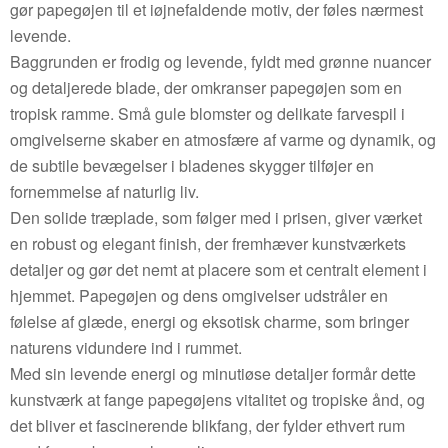
gør papegøjen til et iøjnefaldende motiv, der føles nærmest
levende.
Baggrunden er frodig og levende, fyldt med grønne nuancer
og detaljerede blade, der omkranser papegøjen som en
tropisk ramme. Små gule blomster og delikate farvespil i
omgivelserne skaber en atmosfære af varme og dynamik, og
de subtile bevægelser i bladenes skygger tilføjer en
fornemmelse af naturlig liv.
Den solide træplade, som følger med i prisen, giver værket
en robust og elegant finish, der fremhæver kunstværkets
detaljer og gør det nemt at placere som et centralt element i
hjemmet. Papegøjen og dens omgivelser udstråler en
følelse af glæde, energi og eksotisk charme, som bringer
naturens vidundere ind i rummet.
Med sin levende energi og minutiøse detaljer formår dette
kunstværk at fange papegøjens vitalitet og tropiske ånd, og
det bliver et fascinerende blikfang, der fylder ethvert rum