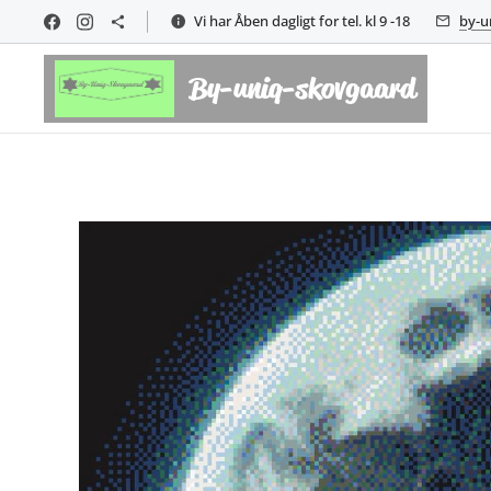
Vi har Åben dagligt for tel. kl 9 -18
by-u
By-uniq-skovgaard