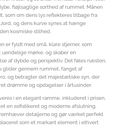
be, fløjlsagtige sorthed af rummet. Månen
dt, som om dens lys reflekteres tilbage fra
 Jord, og dens kurve synes at hænge
 den kosmiske stilhed.
 er fyldt med små, klare stjerner, som
det uendelige mørke, og skaber en
e af dybde og perspektiv. Det føles næsten,
 glider gennem rummet, fanget af
 ro, og betragter det majestætiske syn, der
eret drømme og opdagelser i årtusinder.
veres i en elegant ramme, inkluderet i prisen,
det en sofistikeret og moderne afslutning.
emhæver detaljerne og gør værket perfekt
e placeret som et markant element i ethvert