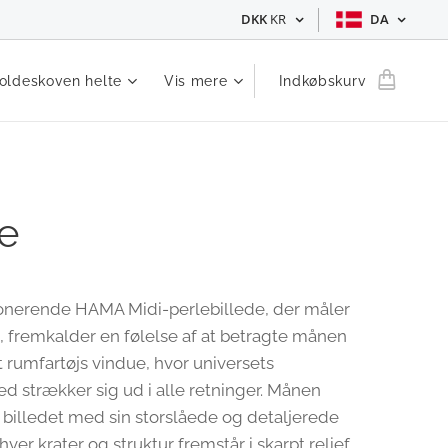
DKK
KR
DA
oldeskoven helte
Vis mere
Indkøbskurv
e
onerende HAMA Midi-perlebillede, der måler
, fremkalder en følelse af at betragte månen
rumfartøjs vindue, hvor universets
d strækker sig ud i alle retninger. Månen
billedet med sin storslåede og detaljerede
hver krater og struktur fremstår i skarpt relief