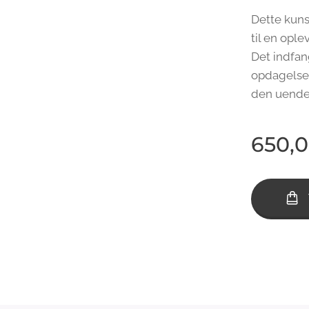
Dette kuns
til en ople
Det indfan
opdagelses
den uende
650,