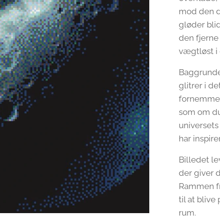
mod den dy
gløder bli
den fjerne
vægtløst i
Baggrunden
glitrer i 
fornemmels
som om du
universets
har inspir
Billedet le
der giver 
Rammen fr
til at bliv
rum.