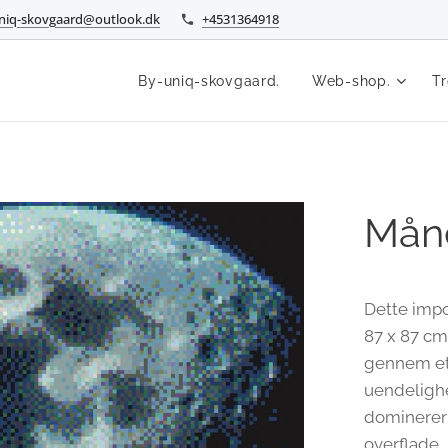
niq-skovgaard@outlook.dk
+4531364918
By-uniq-skovgaard.
Web-shop.
Tr
Mån
Dette imp
87 x 87 cm
gennem et 
uendelighe
dominerer 
overflade, 