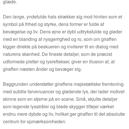
glæde.
Den lange, yndefulde hals strækker sig mod himlen som et
symbol på frihed og styrke, dens former er fulde af
bevægelse og liv. Dens øjne er dybt udtryksfulde og gløder
med en blanding af nysgerrighed og ro, som om giraffen
kigger direkte på beskueren og inviterer til en dialog med
naturens skønhed. De fineste detaljer, som de præcist
udformede pletter og lysreflekser, giver en illusion af, at
giraffen næsten ånder og bevæger sig.
Baggrunden understøtter giraffens majestætiske fremtoning
med subtile farvenuancer og glødende lys, der lader motivet
skinne som en stjerne på en scene. Små, skjulte detaljer
som legende lysstråler og bløde skygger tilføjer værket
endnu mere dybde og liv, hvilket gør giraffen til det absolutte
centrum for opmærksomheden.