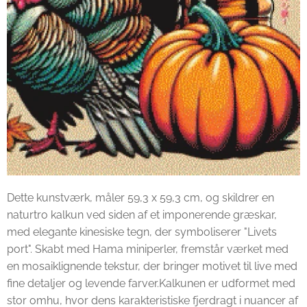
Dette kunstværk, måler 59,3 x 59,3 cm, og skildrer en
naturtro kalkun ved siden af et imponerende græskar,
med elegante kinesiske tegn, der symboliserer "Livets
port". Skabt med Hama miniperler, fremstår værket med
en mosaiklignende tekstur, der bringer motivet til live med
fine detaljer og levende farver.Kalkunen er udformet med
stor omhu, hvor dens karakteristiske fjerdragt i nuancer af