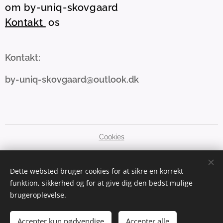
om by-uniq-skovgaard
Kontakt
os
Kontakt:
by-uniq-skovgaard@outlook.dk
Cookies
Sprog
Dette websted bruger cookies for at sikre en korrekt
Dansk
English
funktion, sikkerhed og for at give dig den bedst mulige
brugeroplevelse.
Valuta
DKK kr
GBP £
SEK kr
NOK kr
EUR €
PLN zł
USD $
Accepter kun nødvendige
Accepter alle