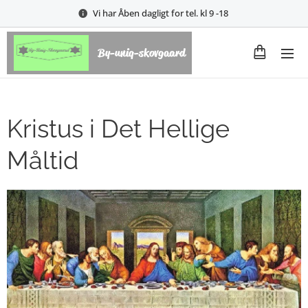
Vi har Åben dagligt for tel. kl 9 -18
By-uniq-skovgaard
Kristus i Det Hellige
Måltid