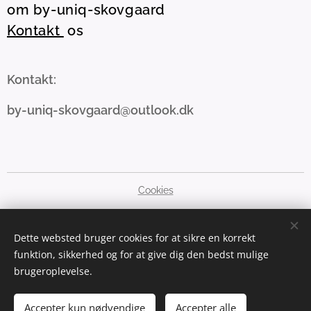
om by-uniq-skovgaard
Kontakt
os
Kontakt:
by-uniq-skovgaard@outlook.dk
Cookies
Sprog
Dette websted bruger cookies for at sikre en korrekt
Dansk
English
funktion, sikkerhed og for at give dig den bedst mulige
brugeroplevelse.
Valuta
DKK kr
GBP £
SEK kr
NOK kr
EUR €
PLN zł
USD $
Accepter kun nødvendige
Accepter alle