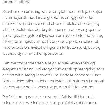
rørende udtryk.
Skovbunden omkring katten er fyldt med frodige detaljer
– varme jordtoner, farverige blomster og grene, der
strækker sig ind i scenen, skaber en følelse af energi og
vitalitet. Solstråler, der bryder igennem de overliggende
træer, giver et gyldent lys, som omfavner hele motivet og
tilfører en magisk varme. Hver eneste perle er placeret
med præcision, hvilket bringer en fortryllende dybde og
levende dynamik til kompositionen.
Den medfølgende træplade giver værket en solid og
elegant afslutning, hvilket gør det klar til ophængning som
et centralt blikfang i ethvert rum. Dette kunstværk er ikke
blot en dekoration – det er en hyldest til naturens harmoni,
kattens ynde og skovens rolige, men livfulde varme.
Perfekt som gave eller en varm tilføjelse til hjemmet,
bringer dette værk glæde, ro og en følelse af naturens