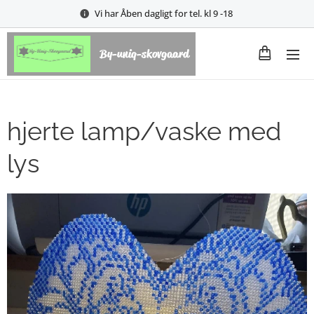
Vi har Åben dagligt for tel. kl 9 -18
By-uniq-skovgaard
hjerte lamp/vaske med
lys