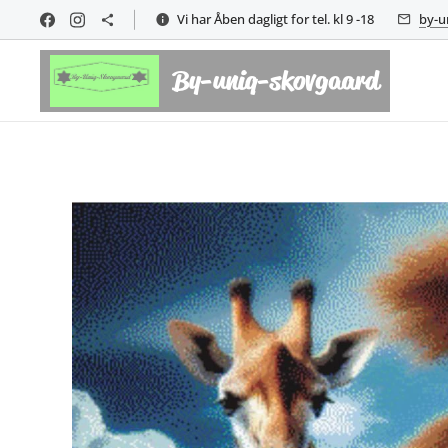
Vi har Åben dagligt for tel. kl 9 -18
by-u
By-uniq-skovgaard