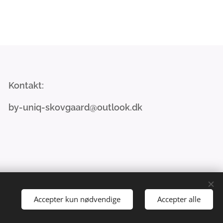
Kontakt:
by-uniq-skovgaard@outlook.dk
Accepter kun nødvendige
Accepter alle
ansk
English
Valuta
DKK kr
GBP £
SEK kr