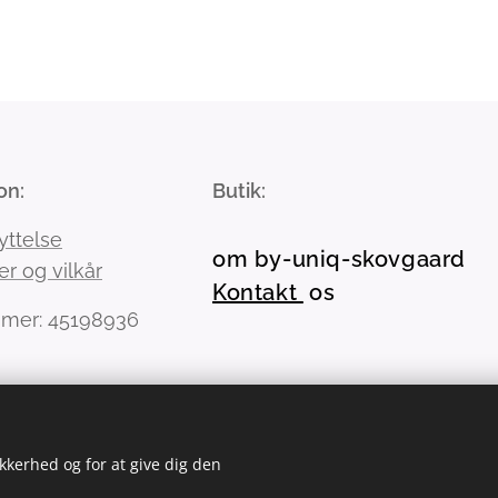
on:
Butik:
yttelse
om by-uniq-skovgaard
er og vilkår
Kontakt
os
mer: 45198936
ikkerhed og for at give dig den
Sprog
D