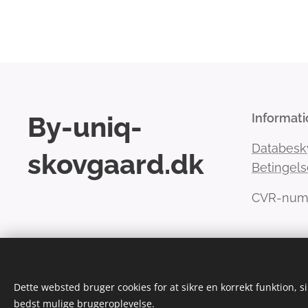
By-uniq-
Informati
Databesk
skovgaard.dk
Betingels
CVR-num
Dette websted bruger cookies for at sikre en korrekt funktion, s
Cookies
bedst mulige brugeroplevelse.