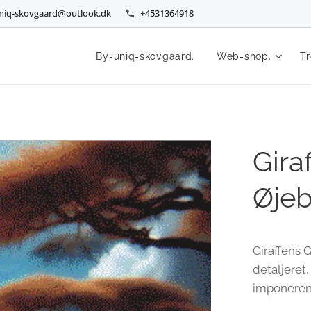
niq-skovgaard@outlook.dk
+4531364918
By-uniq-skovgaard.
Web-shop.
Tr
Gira
Øjeb
Giraffens G
detaljeret
imponeren