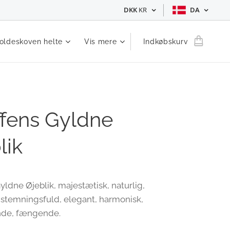
DKK
KR
DA
oldeskoven helte
Vis mere
Indkøbskurv
ffens Gyldne
lik
yldne Øjeblik, majestætisk, naturlig,
, stemningsfuld, elegant, harmonisk,
de, fængende.