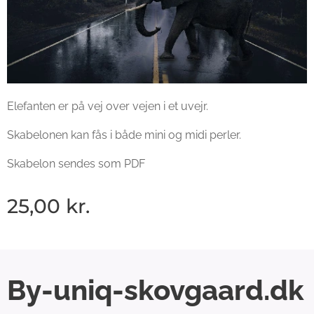
Elefanten er på vej over vejen i et uvejr.
Skabelonen kan fås i både mini og midi perler.
Skabelon sendes som PDF
25,00
kr.
By-uniq-skovgaard.dk