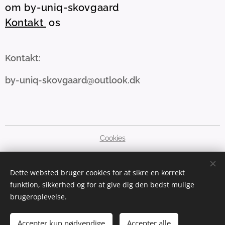
om by-uniq-skovgaard
Kontakt
os
Kontakt:
by-uniq-skovgaard@outlook.dk
Cookies
Sprog
Dette websted bruger cookies for at sikre en korrekt
Dansk
English
funktion, sikkerhed og for at give dig den bedst mulige
brugeroplevelse.
Valuta
DKK kr
GBP £
SEK kr
NOK kr
EUR €
PLN zł
USD $
Accepter kun nødvendige
Accepter alle