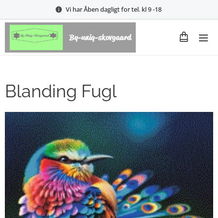
Vi har Åben dagligt for tel. kl 9 -18
By-uniq-skovgaard
Blanding Fugl